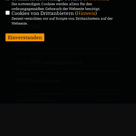
Die notwendigen Cookies werden allein für den
Seniorenunion Stadtverband
ordnungsgemäßen Gebrauch der Webseite benötigt.
Cookies von Drittanbietern (
Hinweis
)
Recklinghausen
Derzeit verzichten wir auf Scripte von Drittanbietern auf der
Webseite.
CDU Ruhr
Einverstanden
CDU NRW
CDU NRW Landtagsfraktion
CDU Deutschlands
@2026 CDU Recklinghausen
Realisation: Sharkness Media
Alle Rechte vorbehalten.
GmbH & Co. KG