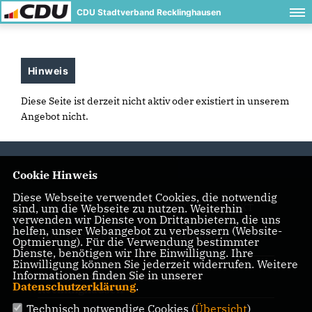
CDU Stadtverband Recklinghausen
Hinweis
Diese Seite ist derzeit nicht aktiv oder existiert in unserem
Angebot nicht.
Cookie Hinweis
Diese Webseite verwendet Cookies, die notwendig
sind, um die Webseite zu nutzen. Weiterhin
IMPRESSUM
DATENSCHUTZ
KONTAKT
verwenden wir Dienste von Drittanbietern, die uns
helfen, unser Webangebot zu verbessern (Website-
CDU-Kreisverband Recklinghausen
Optmierung). Für die Verwendung bestimmter
Dienste, benötigen wir Ihre Einwilligung. Ihre
Einwilligung können Sie jederzeit widerrufen. Weitere
Informationen finden Sie in unserer
Seniorenunion Stadtverband
Datenschutzerklärung
.
Recklinghausen
Technisch notwendige Cookies (
Übersicht
)