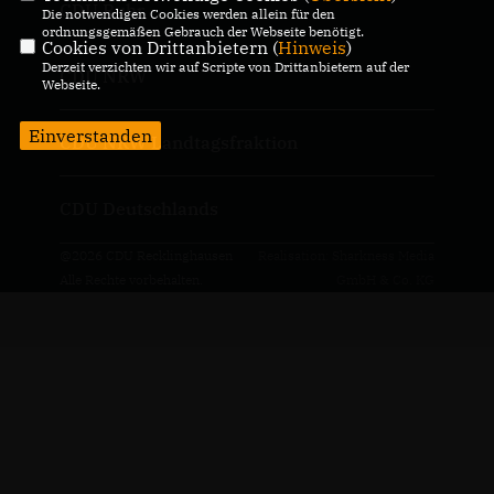
CDU Ruhr
Die notwendigen Cookies werden allein für den
ordnungsgemäßen Gebrauch der Webseite benötigt.
Cookies von Drittanbietern (
Hinweis
)
Derzeit verzichten wir auf Scripte von Drittanbietern auf der
CDU NRW
Webseite.
Einverstanden
CDU NRW Landtagsfraktion
CDU Deutschlands
@2026 CDU Recklinghausen
Realisation: Sharkness Media
Alle Rechte vorbehalten.
GmbH & Co. KG