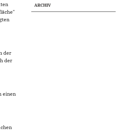
tten
ARCHIV
fläche"
gten
n der
ch der
h einen
ächen