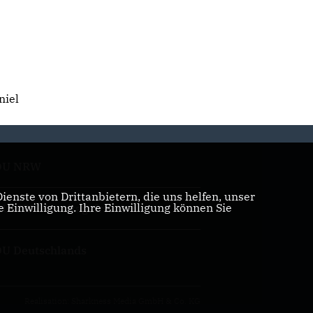
niel
DU NRW
enste von Drittanbietern, die uns helfen, unser
Einwilligung. Ihre Einwilligung können Sie
U NRW Landtagsfraktion
U Deutschlands
Realisation: Sharkness Media GmbH & Co. KG