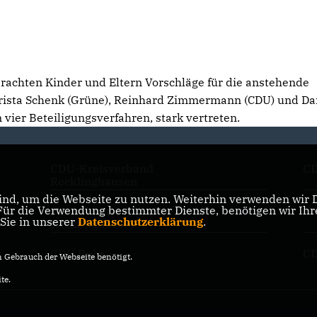
brachten Kinder und Eltern Vorschläge für die anstehende
hrista Schenk (Grüne), Reinhard Zimmermann (CDU) und Da
n vier Beteiligungsverfahren, stark vertreten.
CDU-Kreisverband
C
Recklinghausen
nd, um die Webseite zu nutzen. Weiterhin verwenden wir Di
r die Verwendung bestimmter Dienste, benötigen wir Ihre 
Seniorenunion Stadtverband
CD
 Sie in unserer
Datenschutzerklärung
.
Recklinghausen
CDU Ruhr
CD
Gebrauch der Webseite benötigt.
te.