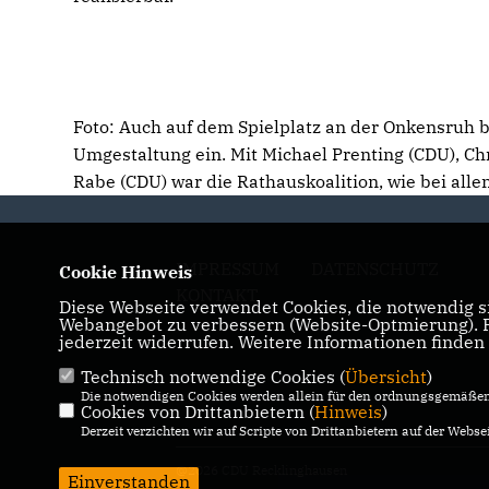
Foto: Auch auf dem Spielplatz an der Onkensruh 
Umgestaltung ein. Mit Michael Prenting (CDU), C
Rabe (CDU) war die Rathauskoalition, wie bei alle
IMPRESSUM
DATENSCHUTZ
Cookie Hinweis
KONTAKT
Diese Webseite verwendet Cookies, die notwendig si
Webangebot zu verbessern (Website-Optmierung). Fü
jederzeit widerrufen. Weitere Informationen finden
Technisch notwendige Cookies (
Übersicht
)
Die notwendigen Cookies werden allein für den ordnungsgemäßen 
Cookies von Drittanbietern (
Hinweis
)
Derzeit verzichten wir auf Scripte von Drittanbietern auf der Websei
@2026 CDU Recklinghausen
Einverstanden