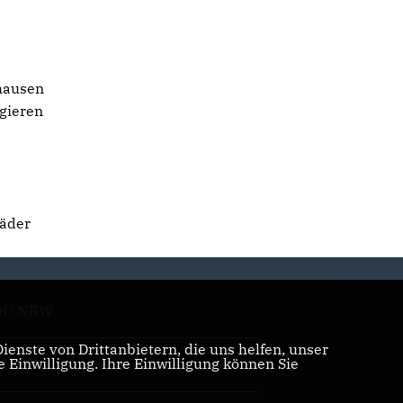
ghausen
agieren
bäder
DU NRW
enste von Drittanbietern, die uns helfen, unser
Einwilligung. Ihre Einwilligung können Sie
U NRW Landtagsfraktion