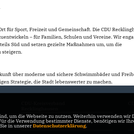
n
rt für Sport, Freizeit und Gemeinschaft. Die CDU Recklin
rzuentwickeln – für Familien, Schulen und Vereine. Wir eng
dtteils Süd und setzen gezielte Maßnahmen um, um die
 steigern.
Zukunft über moderne und sichere Schwimmbäder und Frei
stigen Strategie, die Stadt lebenswerter zu machen.
CDU-Kreisverband
C
Recklinghausen
nd, um die Webseite zu nutzen. Weiterhin verwenden wir Di
r die Verwendung bestimmter Dienste, benötigen wir Ihre 
Seniorenunion Stadtverband
CD
 Sie in unserer
Datenschutzerklärung
.
Recklinghausen