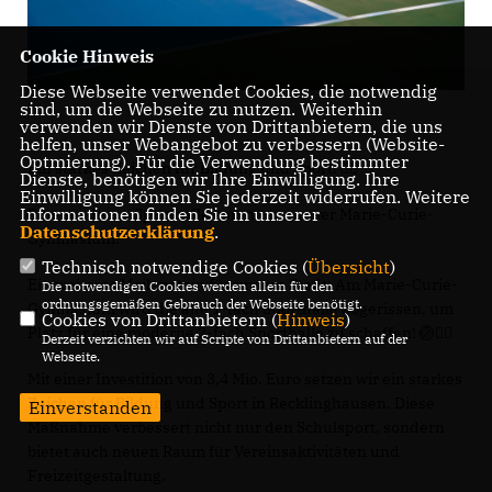
Cookie Hinweis
Diese Webseite verwendet Cookies, die notwendig
sind, um die Webseite zu nutzen. Weiterhin
verwenden wir Dienste von Drittanbietern, die uns
helfen, unser Webangebot zu verbessern (Website-
Optmierung). Für die Verwendung bestimmter
Ein starkes Zeichen für Bildung und Sport! 🤾‍♂️
Dienste, benötigen wir Ihre Einwilligung. Ihre
Einwilligung können Sie jederzeit widerrufen. Weitere
Informationen finden Sie in unserer
Eine moderne Sporthalle kommt für unser Marie-Curie-
Datenschutzerklärung
.
Gymnasium.
Technisch notwendige Cookies (
Übersicht
)
Ein weiterer Meilenstein für unsere Stadt: Am Marie-Curie-
Die notwendigen Cookies werden allein für den
ordnungsgemäßen Gebrauch der Webseite benötigt.
Gymnasium wird die alte 1-fach Sporthalle abgerissen, um
Cookies von Drittanbietern (
Hinweis
)
Platz für eine moderne 2-fach Sporthalle zu schaffen! 🏐🤾‍♂️
Derzeit verzichten wir auf Scripte von Drittanbietern auf der
Webseite.
Mit einer Investition von 3,4 Mio. Euro setzen wir ein starkes
Zeichen für Bildung und Sport in Recklinghausen. Diese
Einverstanden
Maßnahme verbessert nicht nur den Schulsport, sondern
bietet auch neuen Raum für Vereinsaktivitäten und
Freizeitgestaltung.